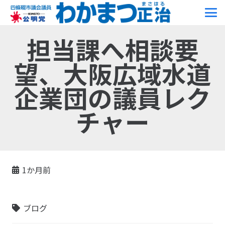
担当課へ相談要
望、大阪広域水道
企業団の議員レク
チャー
1か月前
ブログ