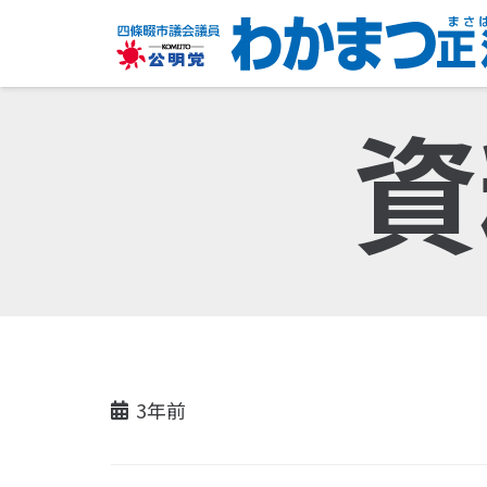
資
3年前